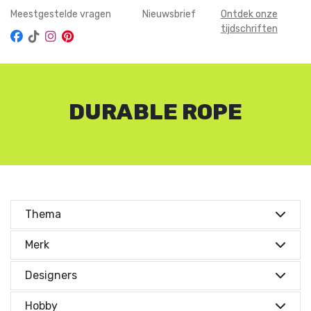
Meestgestelde vragen
Nieuwsbrief
Ontdek onze
tijdschriften
DURABLE ROPE
Thema
Merk
Merken
Designers
Designers
Merken
Aan de Haak
(1)
Hobby