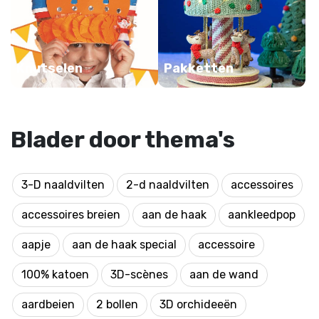
Knutselen
Pakketten
Blader door thema's
3-D naaldvilten
2-d naaldvilten
accessoires
accessoires breien
aan de haak
aankleedpop
aapje
aan de haak special
accessoire
100% katoen
3D-scènes
aan de wand
aardbeien
2 bollen
3D orchideeën