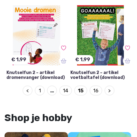
€ 1,99
€ 1,99
Knutselfun 2 – artikel
Knutselfun 2 – artikel
dromenvanger (download)
voetbaltafel (download)
<
1
…
14
15
16
>
Shop je hobby