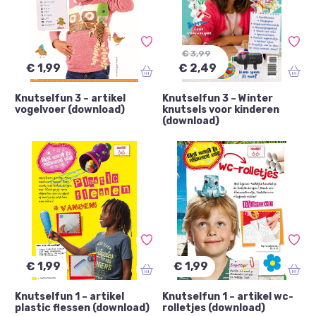
€ 3,99
€ 1,99
€ 2,49
Knutselfun 3 – artikel
Knutselfun 3 – Winter
vogelvoer (download)
knutsels voor kinderen
(download)
€ 1,99
€ 1,99
Knutselfun 1 – artikel
Knutselfun 1 – artikel wc-
plastic flessen (download)
rolletjes (download)