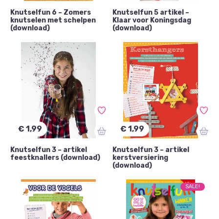
Knutselfun 6 – Zomers
Knutselfun 5 artikel –
knutselen met schelpen
Klaar voor Koningsdag
(download)
(download)
€ 1,99
€ 1,99
Knutselfun 3 – artikel
Knutselfun 3 – artikel
feestknallers (download)
kerstversiering
(download)
SALE!