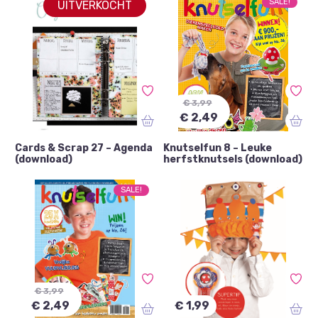
SALE!
UITVERKOCHT
Scala Crossmedia
(76)
DIY
(160)
Scala Crossmedia Boeken
(1)
Haken
(3)
Scala Crossmedia patronen
(5)
Hobby's
(41)
+ Geef 2 meer weer
€ 3,99
€ 2,49
Cards & Scrap 27 – Agenda
Knutselfun 8 – Leuke
(download)
herfstknutsels (download)
SALE!
€ 3,99
€ 2,49
€ 1,99