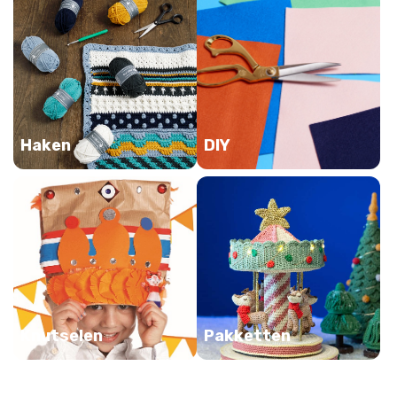
Haken
DIY
Knutselen
Pakketten