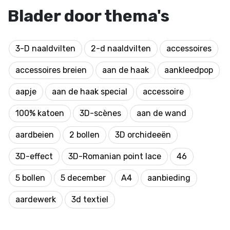
Blader door thema's
3-D naaldvilten
2-d naaldvilten
accessoires
accessoires breien
aan de haak
aankleedpop
aapje
aan de haak special
accessoire
100% katoen
3D-scènes
aan de wand
aardbeien
2 bollen
3D orchideeën
3D-effect
3D-Romanian point lace
46
5 bollen
5 december
A4
aanbieding
aardewerk
3d textiel