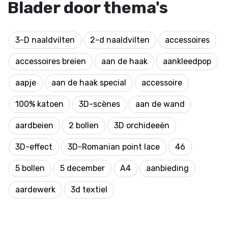
Blader door thema's
3-D naaldvilten
2-d naaldvilten
accessoires
accessoires breien
aan de haak
aankleedpop
aapje
aan de haak special
accessoire
100% katoen
3D-scènes
aan de wand
aardbeien
2 bollen
3D orchideeën
3D-effect
3D-Romanian point lace
46
5 bollen
5 december
A4
aanbieding
aardewerk
3d textiel