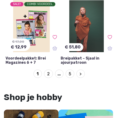
SALE!
COMBI VOORDEEL
€ 17,00
€ 12,99
€ 51,80
Voordeelpakket: Brei
Breipakket – Sjaal in
Magazines 6 + 7
ajourpatroon
1
2
…
5
>
Shop je hobby