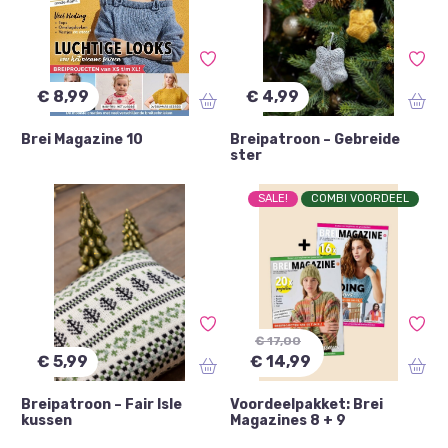
€ 8,99
€ 4,99
Brei Magazine 10
Breipatroon – Gebreide
ster
SALE!
COMBI VOORDEEL
€ 17,00
€ 5,99
€ 14,99
Breipatroon – Fair Isle
Voordeelpakket: Brei
kussen
Magazines 8 + 9