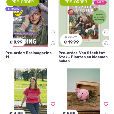
PRE-ORDER
PRE-ORDER
SALE!
Scala Crossmedia Boeken
(1)
Haken
(7)
SPECIAL
Scala Crossmedia pakketten
(10)
Hobby's
(2)
Scala Crossmedia patronen
(2)
€ 22,99
€ 8,99
€ 19,99
Pre-order: Breimagazine
Pre-order: Van Steek tot
11
Stek – Planten en bloemen
haken
€ 4,99
€ 5,99