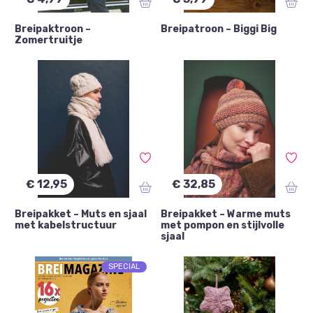
Breipaktroon –
Breipatroon – Biggi Big
Zomertruitje
€ 12,95
€ 32,85
Breipakket – Muts en sjaal
Breipakket – Warme muts
met kabelstructuur
met pompon en stijlvolle
sjaal
SPECIAL