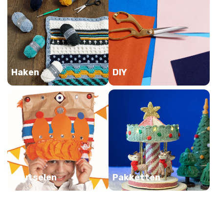
Haken
DIY
Knutselen
Pakketten