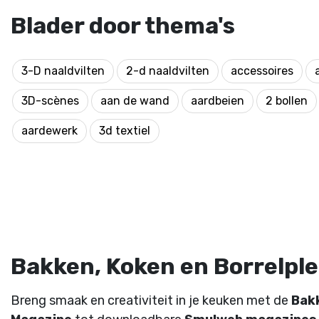
Blader door thema's
3-D naaldvilten
2-d naaldvilten
accessoires
3D-scènes
aan de wand
aardbeien
2 bollen
aardewerk
3d textiel
Bakken, Koken en Borrelplez
Breng smaak en creativiteit in je keuken met de
Bak