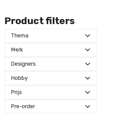
Product filters
Thema
Merk
Designers
Hobby
Prijs
Prijs indicatie
Pre-order
Prijs indicatie
€ 0,-
Reset