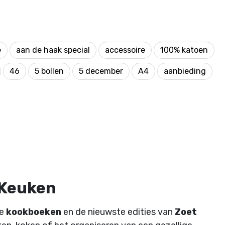
e
aan de haak special
accessoire
100% katoen
46
5 bollen
5 december
A4
aanbieding
 Keuken
de
kookboeken
en de nieuwste edities van
Zoet