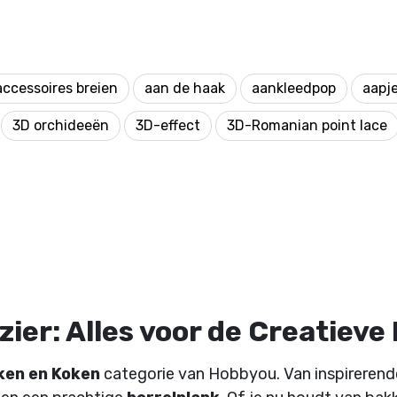
accessoires breien
aan de haak
aankleedpop
aapj
3D orchideeën
3D-effect
3D-Romanian point lace
ier: Alles voor de Creatieve
ken en Koken
categorie van Hobbyou. Van inspireren