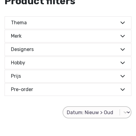
Product filters
Thema
Merk
Designers
Hobby
Prijs
Prijs indicatie
Pre-order
Prijs indicatie
Product Sorting
Sort content
€ 0,-
Reset