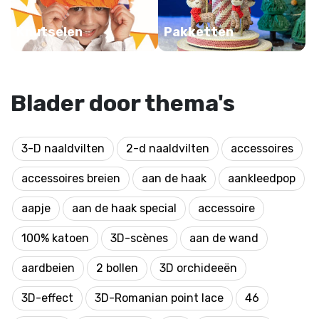
Knutselen
Pakketten
Blader door thema's
3-D naaldvilten
2-d naaldvilten
accessoires
accessoires breien
aan de haak
aankleedpop
aapje
aan de haak special
accessoire
100% katoen
3D-scènes
aan de wand
aardbeien
2 bollen
3D orchideeën
3D-effect
3D-Romanian point lace
46