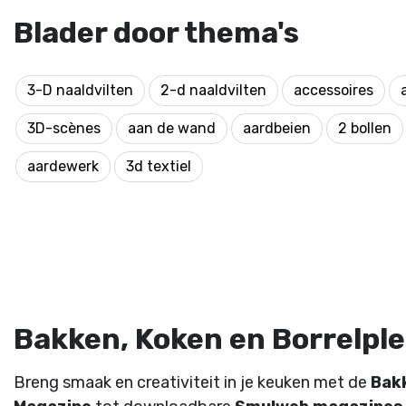
Blader door thema's
3-D naaldvilten
2-d naaldvilten
accessoires
3D-scènes
aan de wand
aardbeien
2 bollen
aardewerk
3d textiel
Bakken, Koken en Borrelplez
Breng smaak en creativiteit in je keuken met de
Bak