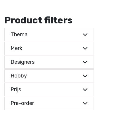
Product filters
Thema
Merk
Designers
Hobby
Prijs
Prijs indicatie
Pre-order
Prijs indicatie
€ 0,-
Reset