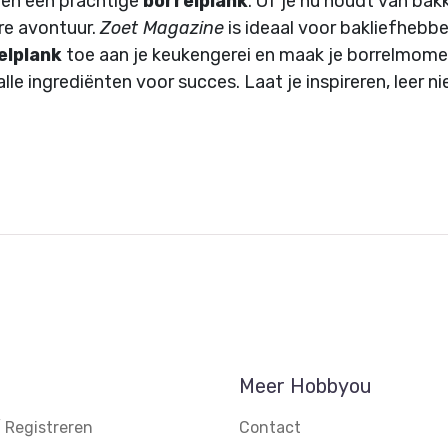
en een prachtige
borrelplank
. Of je nu houdt van bak
ire avontuur.
Zoet Magazine
is ideaal voor bakliefhebber
elplank
toe aan je keukengerei en maak je borrelmome
lle ingrediënten voor succes. Laat je inspireren, leer 
Meer Hobbyou
 Registreren
Contact