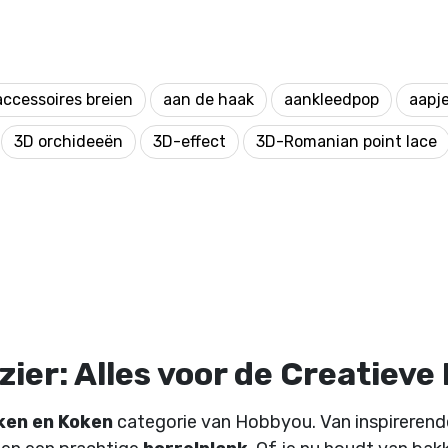
accessoires breien
aan de haak
aankleedpop
aapj
3D orchideeën
3D-effect
3D-Romanian point lace
ier: Alles voor de Creatieve
ken en Koken
categorie van Hobbyou. Van inspireren