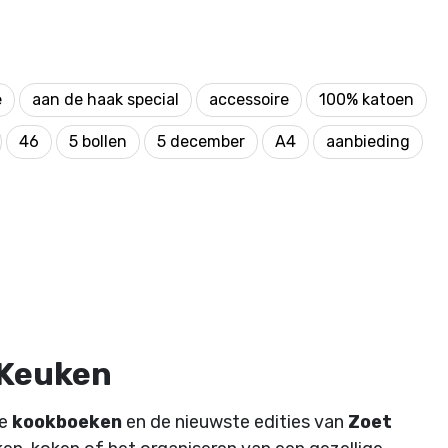
e
aan de haak special
accessoire
100% katoen
46
5 bollen
5 december
A4
aanbieding
 Keuken
de
kookboeken
en de nieuwste edities van
Zoet