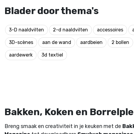
Blader door thema's
3-D naaldvilten
2-d naaldvilten
accessoires
3D-scènes
aan de wand
aardbeien
2 bollen
aardewerk
3d textiel
Bakken, Koken en Borrelplez
Breng smaak en creativiteit in je keuken met de
Bak