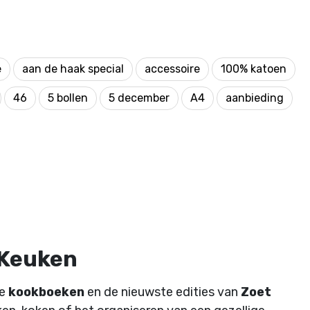
e
aan de haak special
accessoire
100% katoen
46
5 bollen
5 december
A4
aanbieding
 Keuken
de
kookboeken
en de nieuwste edities van
Zoet