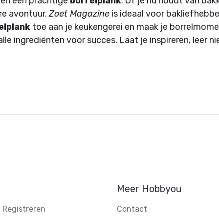
en een prachtige
borrelplank
. Of je nu houdt van bak
ire avontuur.
Zoet Magazine
is ideaal voor bakliefhebber
elplank
toe aan je keukengerei en maak je borrelmome
lle ingrediënten voor succes. Laat je inspireren, leer 
Meer Hobbyou
 Registreren
Contact