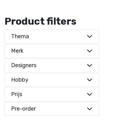
Product filters
Thema
Merk
Designers
Hobby
Prijs
Prijs indicatie
Pre-order
Prijs indicatie
€ 0,-
Reset