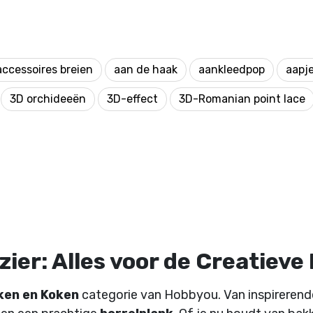
accessoires breien
aan de haak
aankleedpop
aapj
3D orchideeën
3D-effect
3D-Romanian point lace
ier: Alles voor de Creatieve
ken en Koken
categorie van Hobbyou. Van inspireren