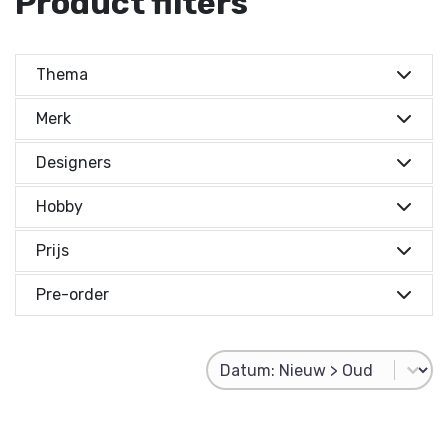
Product filters
Thema
Merk
Designers
Hobby
Prijs
Prijs indicatie
Pre-order
Prijs indicatie
Product Sorting
Sort content
€ 0,-
Reset