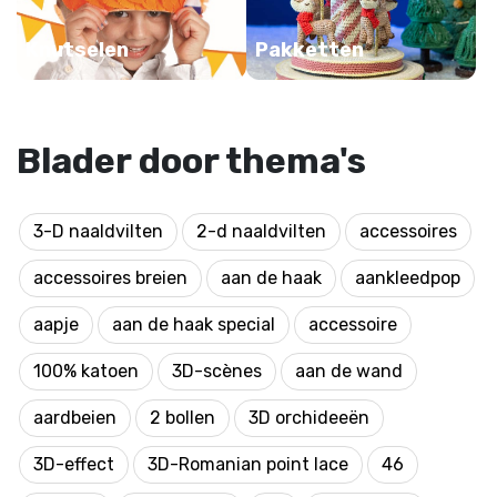
Knutselen
Pakketten
Blader door thema's
3-D naaldvilten
2-d naaldvilten
accessoires
accessoires breien
aan de haak
aankleedpop
aapje
aan de haak special
accessoire
100% katoen
3D-scènes
aan de wand
aardbeien
2 bollen
3D orchideeën
3D-effect
3D-Romanian point lace
46