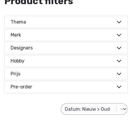
Product filters
Thema
Merk
Designers
Hobby
Prijs
Prijs indicatie
Pre-order
Prijs indicatie
Product Sorting
Sort content
€ 0,-
Reset