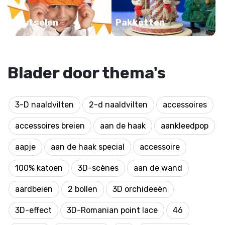
Knutselen
Pakketten
Blader door thema's
3-D naaldvilten
2-d naaldvilten
accessoires
accessoires breien
aan de haak
aankleedpop
aapje
aan de haak special
accessoire
100% katoen
3D-scènes
aan de wand
aardbeien
2 bollen
3D orchideeën
3D-effect
3D-Romanian point lace
46