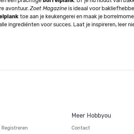
en een prachtige
borrelplank
. Of je nu houdt van bak
ire avontuur.
Zoet Magazine
is ideaal voor bakliefhebber
elplank
toe aan je keukengerei en maak je borrelmome
lle ingrediënten voor succes. Laat je inspireren, leer 
Meer Hobbyou
 Registreren
Contact