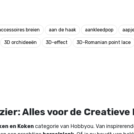
accessoires breien
aan de haak
aankleedpop
aapj
3D orchideeën
3D-effect
3D-Romanian point lace
ier: Alles voor de Creatieve
ken en Koken
categorie van Hobbyou. Van inspireren