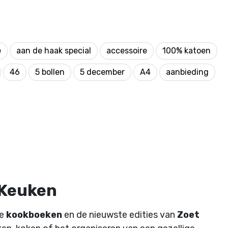
e
aan de haak special
accessoire
100% katoen
46
5 bollen
5 december
A4
aanbieding
 Keuken
de
kookboeken
en de nieuwste edities van
Zoet