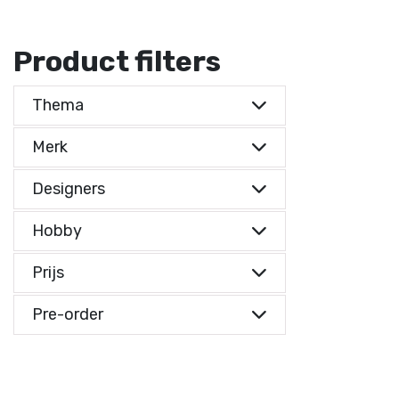
Product filters
Thema
Merk
Designers
Hobby
Prijs
Prijs indicatie
Pre-order
Prijs indicatie
€ 0,-
Reset