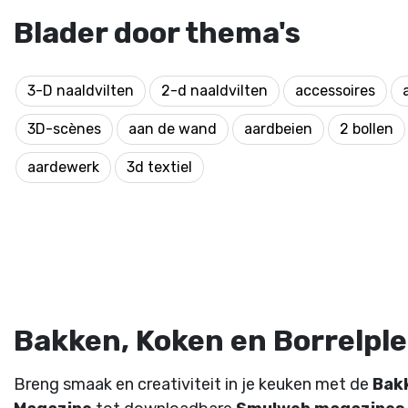
Blader door thema's
3-D naaldvilten
2-d naaldvilten
accessoires
3D-scènes
aan de wand
aardbeien
2 bollen
aardewerk
3d textiel
Bakken, Koken en Borrelplez
Breng smaak en creativiteit in je keuken met de
Bak