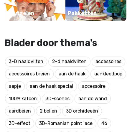
Knutselen
Pakketten
Blader door thema's
3-D naaldvilten
2-d naaldvilten
accessoires
accessoires breien
aan de haak
aankleedpop
aapje
aan de haak special
accessoire
100% katoen
3D-scènes
aan de wand
aardbeien
2 bollen
3D orchideeën
3D-effect
3D-Romanian point lace
46