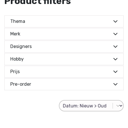
Product filters
Thema
Merk
Designers
Hobby
Prijs
Prijs indicatie
Pre-order
Prijs indicatie
Product Sorting
Sort content
€ 0,-
Reset