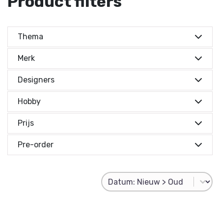
Product filters
Thema
Merk
Designers
Hobby
Prijs
Prijs indicatie
Pre-order
Prijs indicatie
Product Sorting
Sort content
€ 0,-
Reset