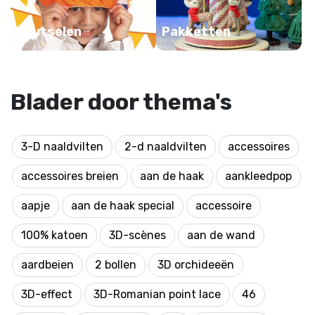
Knutselen
Pakketten
Blader door thema's
3-D naaldvilten
2-d naaldvilten
accessoires
accessoires breien
aan de haak
aankleedpop
aapje
aan de haak special
accessoire
100% katoen
3D-scènes
aan de wand
aardbeien
2 bollen
3D orchideeën
3D-effect
3D-Romanian point lace
46