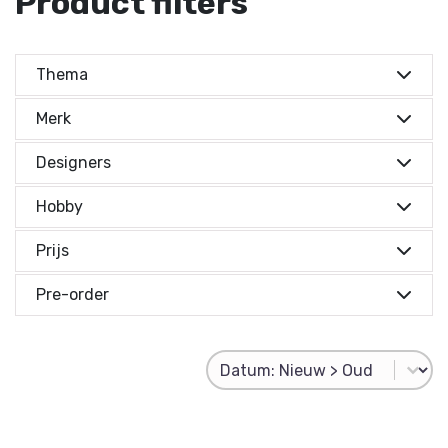
Product filters
Thema
Merk
Designers
Hobby
Prijs
Prijs indicatie
Pre-order
Prijs indicatie
Product Sorting
Sort content
€ 0,-
Reset