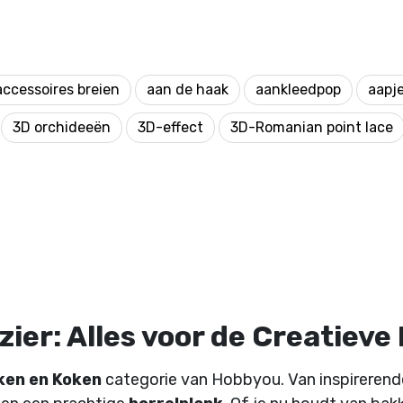
accessoires breien
aan de haak
aankleedpop
aapj
3D orchideeën
3D-effect
3D-Romanian point lace
ier: Alles voor de Creatieve
ken en Koken
categorie van Hobbyou. Van inspireren