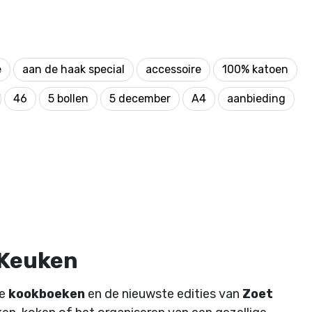
e
aan de haak special
accessoire
100% katoen
46
5 bollen
5 december
A4
aanbieding
 Keuken
de
kookboeken
en de nieuwste edities van
Zoet