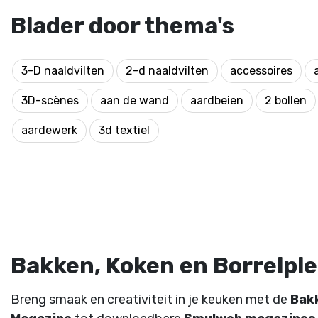
Blader door thema's
3-D naaldvilten
2-d naaldvilten
accessoires
3D-scènes
aan de wand
aardbeien
2 bollen
aardewerk
3d textiel
Bakken, Koken en Borrelplez
Breng smaak en creativiteit in je keuken met de
Bak