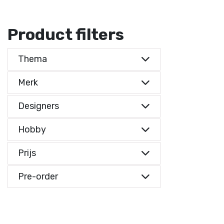
Product filters
Thema
Merk
Designers
Hobby
Prijs
Prijs indicatie
Pre-order
Prijs indicatie
€ 0,-
Reset