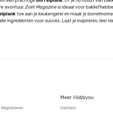
en een prachtige
borrelplank
. Of je nu houdt van bak
ire avontuur.
Zoet Magazine
is ideaal voor bakliefhebber
elplank
toe aan je keukengerei en maak je borrelmome
lle ingrediënten voor succes. Laat je inspireren, leer 
Meer Hobbyou
 Registreren
Contact