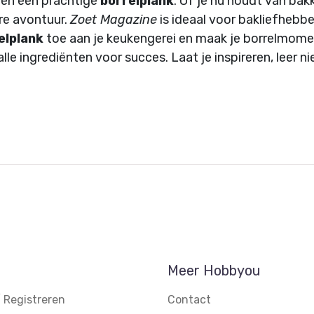
en een prachtige
borrelplank
. Of je nu houdt van bak
ire avontuur.
Zoet Magazine
is ideaal voor bakliefhebber
elplank
toe aan je keukengerei en maak je borrelmome
lle ingrediënten voor succes. Laat je inspireren, leer 
Meer Hobbyou
 Registreren
Contact