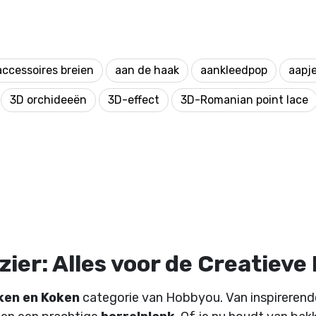
accessoires breien
aan de haak
aankleedpop
aapj
3D orchideeën
3D-effect
3D-Romanian point lace
ier: Alles voor de Creatieve
ken en Koken
categorie van Hobbyou. Van inspireren