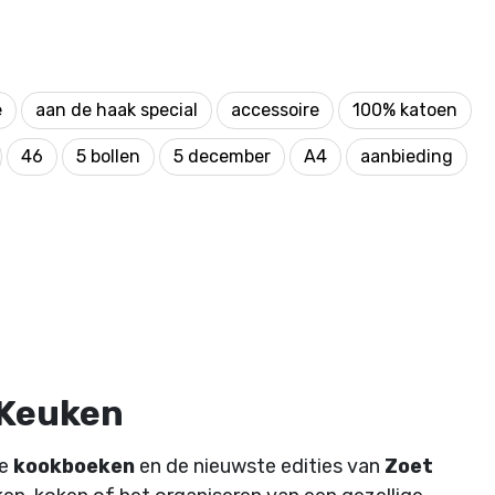
e
aan de haak special
accessoire
100% katoen
46
5 bollen
5 december
A4
aanbieding
 Keuken
de
kookboeken
en de nieuwste edities van
Zoet