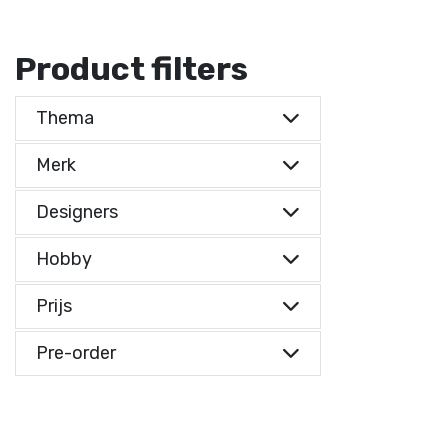
Product filters
Thema
Merk
Designers
Hobby
Prijs
Prijs indicatie
Pre-order
Prijs indicatie
€ 0,-
Reset