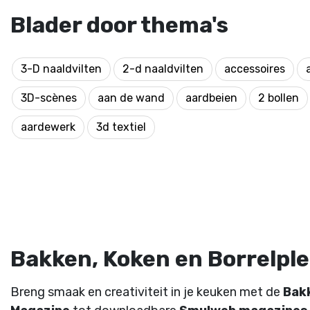
Blader door thema's
3-D naaldvilten
2-d naaldvilten
accessoires
3D-scènes
aan de wand
aardbeien
2 bollen
aardewerk
3d textiel
Bakken, Koken en Borrelplez
Breng smaak en creativiteit in je keuken met de
Bak