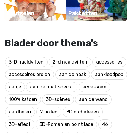
Knutselen
Pakketten
Blader door thema's
3-D naaldvilten
2-d naaldvilten
accessoires
accessoires breien
aan de haak
aankleedpop
aapje
aan de haak special
accessoire
100% katoen
3D-scènes
aan de wand
aardbeien
2 bollen
3D orchideeën
3D-effect
3D-Romanian point lace
46