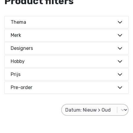
Product filters
Thema
Merk
Designers
Hobby
Prijs
Prijs indicatie
Pre-order
Prijs indicatie
Product Sorting
Sort content
€ 0,-
Reset