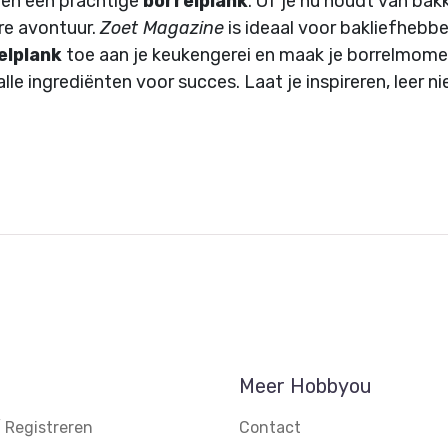
en een prachtige
borrelplank
. Of je nu houdt van bak
ire avontuur.
Zoet Magazine
is ideaal voor bakliefhebber
elplank
toe aan je keukengerei en maak je borrelmome
lle ingrediënten voor succes. Laat je inspireren, leer 
Meer Hobbyou
 Registreren
Contact