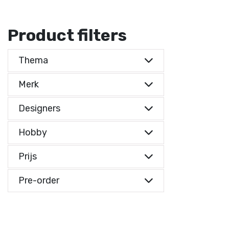
Product filters
Thema
Merk
Designers
Hobby
Prijs
Prijs indicatie
Pre-order
Prijs indicatie
€ 0,-
Reset