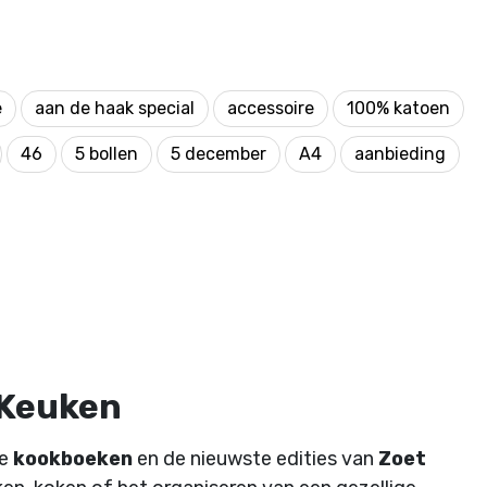
e
aan de haak special
accessoire
100% katoen
46
5 bollen
5 december
A4
aanbieding
 Keuken
de
kookboeken
en de nieuwste edities van
Zoet