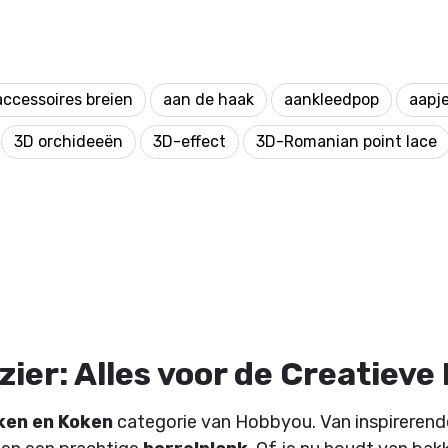
accessoires breien
aan de haak
aankleedpop
aapj
3D orchideeën
3D-effect
3D-Romanian point lace
ier: Alles voor de Creatieve
ken en Koken
categorie van Hobbyou. Van inspireren