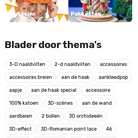
Knutselen
Pakketten
Blader door thema's
3-D naaldvilten
2-d naaldvilten
accessoires
accessoires breien
aan de haak
aankleedpop
aapje
aan de haak special
accessoire
100% katoen
3D-scènes
aan de wand
aardbeien
2 bollen
3D orchideeën
3D-effect
3D-Romanian point lace
46