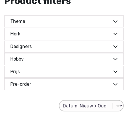
Product filters
Thema
Merk
Designers
Hobby
Prijs
Prijs indicatie
Pre-order
Prijs indicatie
Product Sorting
Sort content
€ 0,-
Reset