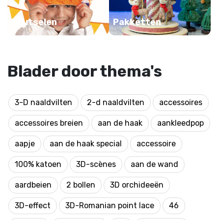
Knutselen
Pakketten
Blader door thema's
3-D naaldvilten
2-d naaldvilten
accessoires
accessoires breien
aan de haak
aankleedpop
aapje
aan de haak special
accessoire
100% katoen
3D-scènes
aan de wand
aardbeien
2 bollen
3D orchideeën
3D-effect
3D-Romanian point lace
46