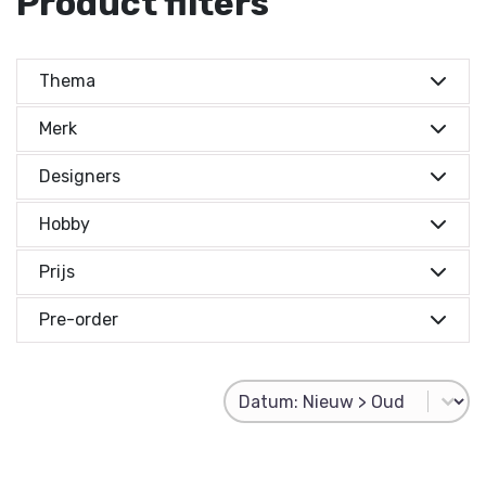
Product filters
Thema
Merk
Designers
Hobby
Prijs
Prijs indicatie
Pre-order
Prijs indicatie
Product Sorting
Sort content
€ 0,-
Reset