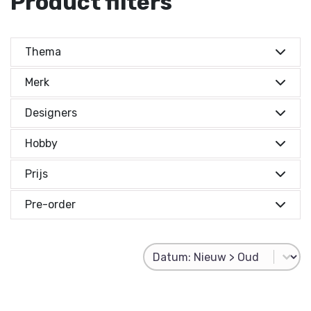
Product filters
Thema
Merk
Designers
Hobby
Prijs
Prijs indicatie
Pre-order
Prijs indicatie
Product Sorting
Sort content
€ 0,-
Reset