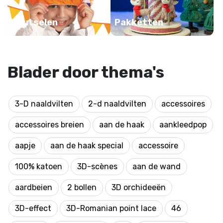
Knutselen
Pakketten
Blader door thema's
3-D naaldvilten
2-d naaldvilten
accessoires
accessoires breien
aan de haak
aankleedpop
aapje
aan de haak special
accessoire
100% katoen
3D-scènes
aan de wand
aardbeien
2 bollen
3D orchideeën
3D-effect
3D-Romanian point lace
46