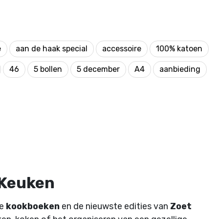
e
aan de haak special
accessoire
100% katoen
46
5 bollen
5 december
A4
aanbieding
 Keuken
de
kookboeken
en de nieuwste edities van
Zoet