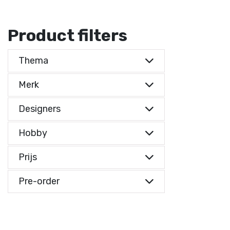
Product filters
Thema
Merk
Designers
Hobby
Prijs
Prijs indicatie
Pre-order
Prijs indicatie
€ 0,-
Reset