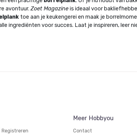
en een prachtige
borrelplank
. Of je nu houdt van bak
ire avontuur.
Zoet Magazine
is ideaal voor bakliefhebber
elplank
toe aan je keukengerei en maak je borrelmome
lle ingrediënten voor succes. Laat je inspireren, leer 
Meer Hobbyou
 Registreren
Contact