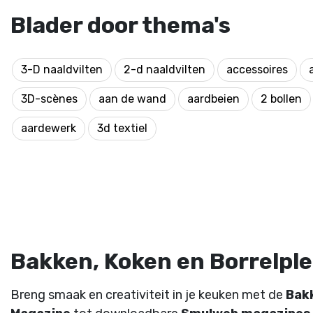
Blader door thema's
3-D naaldvilten
2-d naaldvilten
accessoires
3D-scènes
aan de wand
aardbeien
2 bollen
aardewerk
3d textiel
Bakken, Koken en Borrelplez
Breng smaak en creativiteit in je keuken met de
Bak