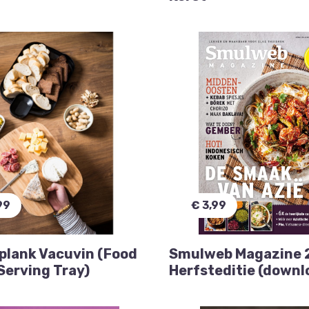
99
€ 3,99
plank Vacuvin (Food
Smulweb Magazine 
Serving Tray)
Herfsteditie (downl