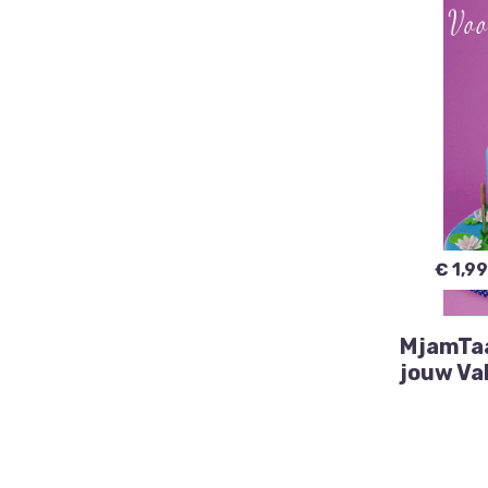
€ 1,99
MjamTaar
jouw Va