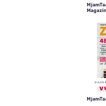
MjamTaa
Magazi
€ 8,50
MjamTaa