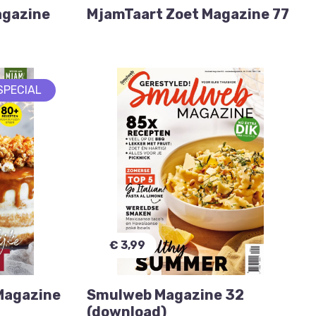
agazine
MjamTaart Zoet Magazine 77
SPECIAL
€ 3,99
Magazine
Smulweb Magazine 32
(download)