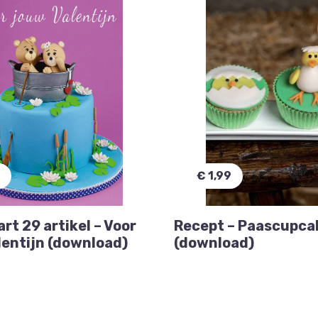
€ 1,99
t 29 artikel – Voor
Recept – Paascupca
lentijn (download)
(download)