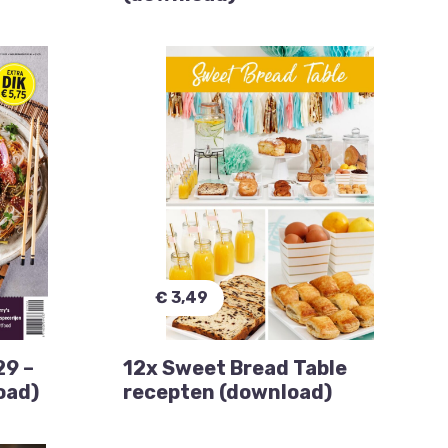
€ 3,49
29 –
12x Sweet Bread Table
oad)
recepten (download)