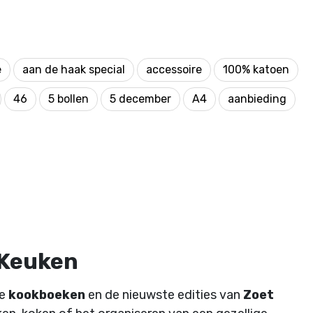
e
aan de haak special
accessoire
100% katoen
46
5 bollen
5 december
A4
aanbieding
 Keuken
de
kookboeken
en de nieuwste edities van
Zoet