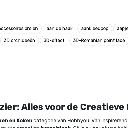
accessoires breien
aan de haak
aankleedpop
aapj
3D orchideeën
3D-effect
3D-Romanian point lace
ier: Alles voor de Creatieve
ken en Koken
categorie van Hobbyou. Van inspireren