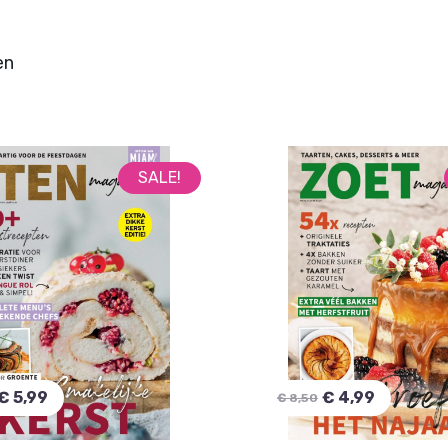
en
SALE!
€ 5,99
€ 4,99
€ 8,50