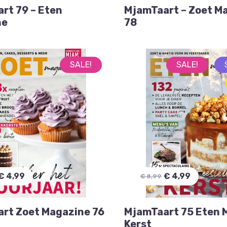
rt 79 – Eten
MjamTaart – Zoet M
ne
78
SALE!
SALE!
€ 4,99
€ 4,99
€ 8,99
rt Zoet Magazine 76
MjamTaart 75 Eten 
Kerst