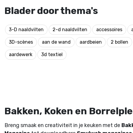
Blader door thema's
3-D naaldvilten
2-d naaldvilten
accessoires
3D-scènes
aan de wand
aardbeien
2 bollen
aardewerk
3d textiel
Bakken, Koken en Borrelplez
Breng smaak en creativiteit in je keuken met de
Bak