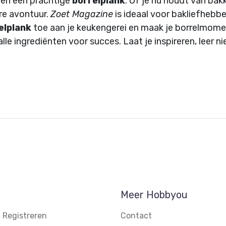
en een prachtige
borrelplank
. Of je nu houdt van bak
ire avontuur.
Zoet Magazine
is ideaal voor bakliefhebber
elplank
toe aan je keukengerei en maak je borrelmome
lle ingrediënten voor succes. Laat je inspireren, leer 
Meer Hobbyou
 Registreren
Contact