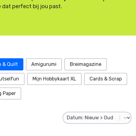
 dat perfect bij jou past.
h & Quilt
Amigurumi
Breimagazine
utselfun
Mijn Hobbykaart XL
Cards & Scrap
g Paper
Product Sorting
Sort content