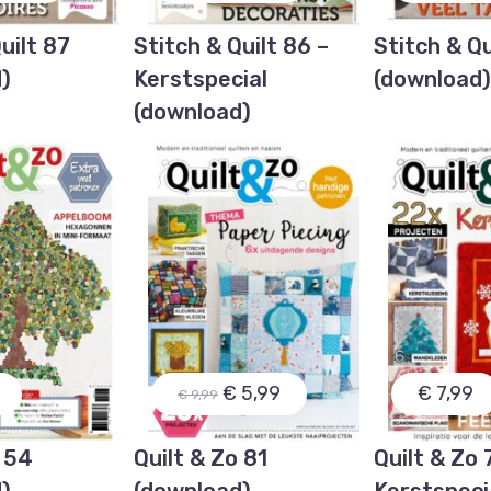
uilt 87
Stitch & Quilt 86 –
Stitch & Qu
)
Kerstspecial
(download
(download)
€ 5,99
€ 7,99
€ 9,99
o 54
Quilt & Zo 81
Quilt & Zo 