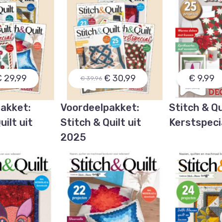
 29,99
€ 30,99
€ 9,99
€ 39,96
akket:
Voordeelpakket:
Stitch & Qu
uilt uit
Stitch & Quilt uit
Kerstspeci
2025