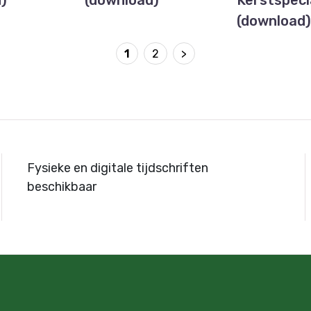
)
(download)
Kerstspeci
(download
1
2
>
Fysieke en digitale tijdschriften
beschikbaar