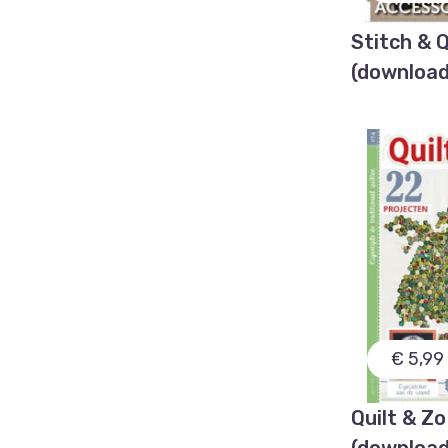
Stitch & Q
(download
€ 5,99
Quilt & Z