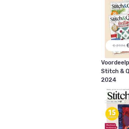
€
€ 39,96
Voordeelp
Stitch & Q
2024