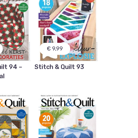
€ 9,99
ilt 94 –
Stitch & Quilt 93
al