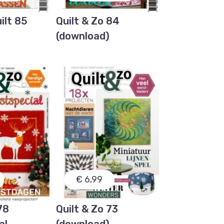
ilt 85
Quilt & Zo 84
)
(download)
€ 6,99
78
Quilt & Zo 73