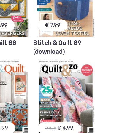
,99
€ 7,99
ilt 88
Stitch & Quilt 89
)
(download)
5,99
€ 4,99
€ 9,99