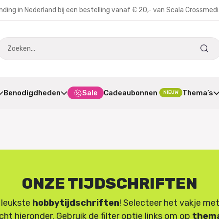
nding in Nederland bij een bestelling vanaf € 20,- van Scala Crossmed
Benodigdheden
Sale
Cadeaubonnen
Thema’s
NIEUW
ONZE TIJDSCHRIFTEN
 leukste
hobbytijdschriften
! Selecteer het vakje met
cht hieronder. Gebruik de filter optie links om op
thema