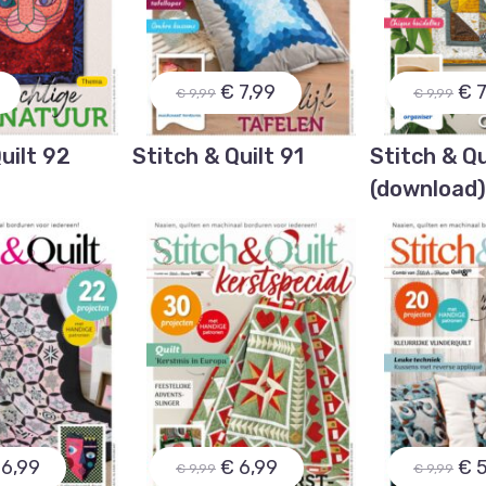
€ 7,99
€ 7
€ 9,99
€ 9,99
uilt 92
Stitch & Quilt 91
Stitch & Qu
(download
 6,99
€ 6,99
€ 
€ 9,99
€ 9,99