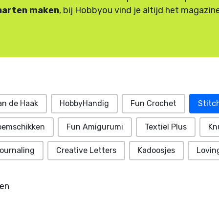
kaarten maken
, bij Hobbyou vind je altijd het magazine
Merk Filter
an de Haak
HobbyHandig
Fun Crochet
Stitc
loemschikken
Fun Amigurumi
Textiel Plus
Kn
ournaling
Creative Letters
Kadoosjes
Lovin
ten